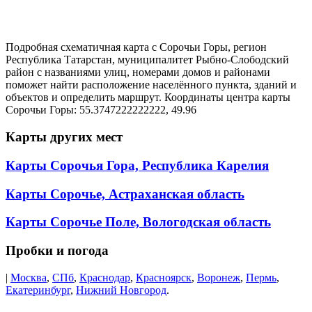
Подробная схематичная карта с Сорочьи Горы, регион
Республика Татарстан, муниципалитет Рыбно-Слободский
район с названиями улиц, номерами домов и районами
поможет найти расположение населённого пункта, зданий и
объектов и определить маршрут. Координаты центра карты
Сорочьи Горы: 55.3747222222222, 49.96
Карты других мест
Карты Сорочья Гора, Республика Карелия
Карты Сорочье, Астраханская область
Карты Сорочье Поле, Вологодская область
Пробки и погода
|
Москва
,
СПб
,
Краснодар
,
Красноярск
,
Воронеж
,
Пермь
,
Екатеринбург
,
Нижний Новгород
.