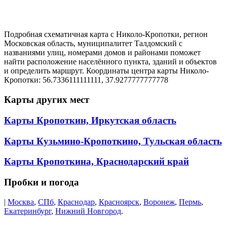
Подробная схематичная карта с Николо-Кропотки, регион
Московская область, муниципалитет Талдомский с
названиями улиц, номерами домов и районами поможет
найти расположение населённого пункта, зданий и объектов
и определить маршрут. Координаты центра карты Николо-
Кропотки: 56.7336111111111, 37.9277777777778
Карты других мест
Карты Кропоткин, Иркутская область
Карты Кузьмино-Кропоткино, Тульская область
Карты Кропоткина, Краснодарский край
Пробки и погода
|
Москва
,
СПб
,
Краснодар
,
Красноярск
,
Воронеж
,
Пермь
,
Екатеринбург
,
Нижний Новгород
.