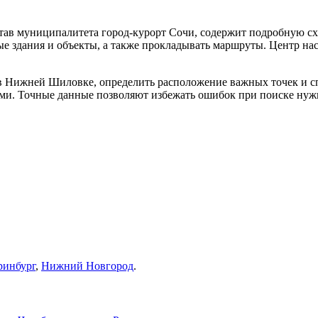
ав муниципалитета город-курорт Сочи, содержит подробную схе
ные здания и объекты, а также прокладывать маршруты. Центр н
в Нижней Шиловке, определить расположение важных точек и сп
тями. Точные данные позволяют избежать ошибок при поиске нуж
ринбург
,
Нижний Новгород
.