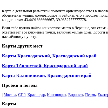
Карта с детальной разметкой поможет ориентироваться в насе
обозначены улицы, номера домов и районы, что упрощает поис
координатам 43.4491666666667, 39.9852777777778.
Если тебе нужно найти конкретное место в Черешне, эта схема
охватывает все ключевые точки, включая жилые дома, дороги 
населённому пункту.
Карты других мест
Карты Краснодарский, Краснодарский край
Карта Тбилисской, Краснодарский край
Карта Калининской, Краснодарский край
Пробки и погода
|
Москва
,
СПб
,
Краснодар
,
Красноярск
,
Воронеж
,
Пермь
,
Екате
Карты