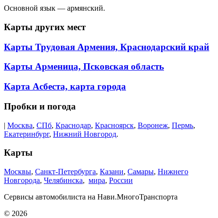
Основной язык — армянский.
Карты других мест
Карты Трудовая Армения, Краснодарский край
Карты Арменица, Псковская область
Карта Асбеста, карта города
Пробки и погода
|
Москва
,
СПб
,
Краснодар
,
Красноярск
,
Воронеж
,
Пермь
,
Екатеринбург
,
Нижний Новгород
.
Карты
Москвы
,
Санкт-Петербурга
,
Казани
,
Самары
,
Нижнего
Новгорода
,
Челябинска
,
мира
,
России
Сервисы автомобилиста на Нави.МногоТранспорта
© 2026