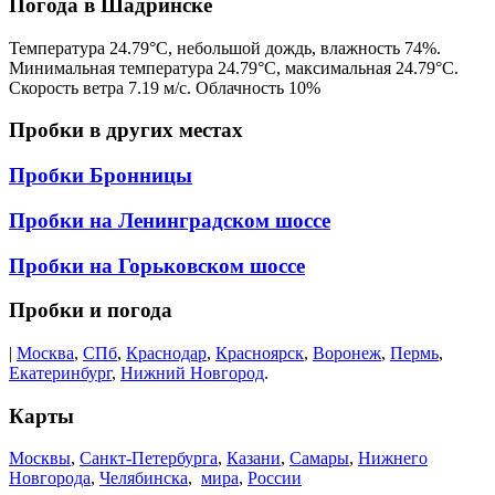
Погода в Шадринске
Температура
24.79
°C,
небольшой дождь
, влажность
74
%.
Минимальная температура
24.79
°C, максимальная
24.79
°C.
Скорость ветра
7.19
м/с. Облачность
10
%
Пробки в других местах
Пробки Бронницы
Пробки на Ленинградском шоссе
Пробки на Горьковском шоссе
Пробки и погода
|
Москва
,
СПб
,
Краснодар
,
Красноярск
,
Воронеж
,
Пермь
,
Екатеринбург
,
Нижний Новгород
.
Карты
Москвы
,
Санкт-Петербурга
,
Казани
,
Самары
,
Нижнего
Новгорода
,
Челябинска
,
мира
,
России