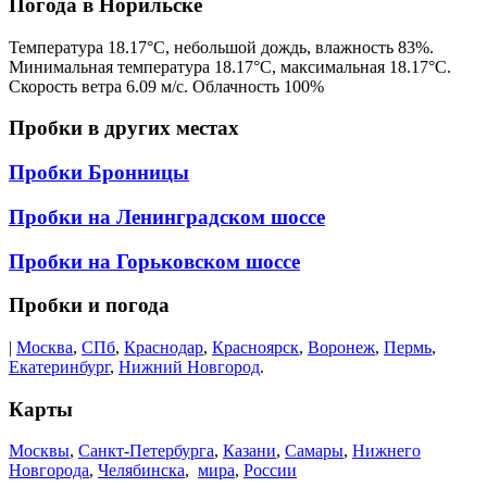
Погода в Норильске
Температура
18.17
°C,
небольшой дождь
, влажность
83
%.
Минимальная температура
18.17
°C, максимальная
18.17
°C.
Скорость ветра
6.09
м/с. Облачность
100
%
Пробки в других местах
Пробки Бронницы
Пробки на Ленинградском шоссе
Пробки на Горьковском шоссе
Пробки и погода
|
Москва
,
СПб
,
Краснодар
,
Красноярск
,
Воронеж
,
Пермь
,
Екатеринбург
,
Нижний Новгород
.
Карты
Москвы
,
Санкт-Петербурга
,
Казани
,
Самары
,
Нижнего
Новгорода
,
Челябинска
,
мира
,
России