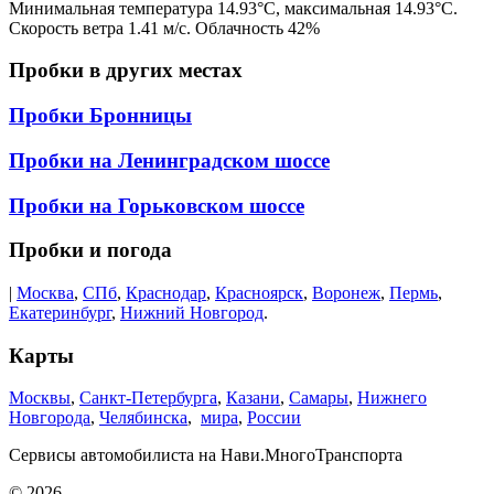
Минимальная температура
14.93
°C, максимальная
14.93
°C.
Скорость ветра
1.41
м/с. Облачность
42
%
Пробки в других местах
Пробки Бронницы
Пробки на Ленинградском шоссе
Пробки на Горьковском шоссе
Пробки и погода
|
Москва
,
СПб
,
Краснодар
,
Красноярск
,
Воронеж
,
Пермь
,
Екатеринбург
,
Нижний Новгород
.
Карты
Москвы
,
Санкт-Петербурга
,
Казани
,
Самары
,
Нижнего
Новгорода
,
Челябинска
,
мира
,
России
Сервисы автомобилиста на Нави.МногоТранспорта
© 2026