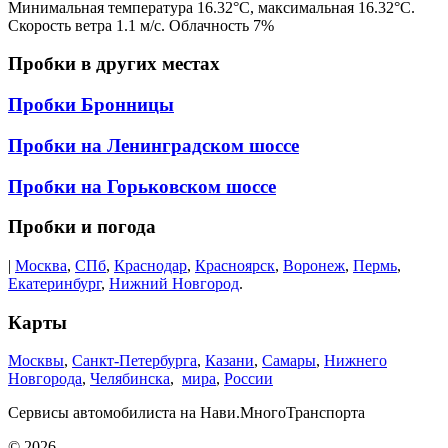
Минимальная температура
16.32
°C, максимальная
16.32
°C.
Скорость ветра
1.1
м/с. Облачность
7
%
Пробки в других местах
Пробки Бронницы
Пробки на Ленинградском шоссе
Пробки на Горьковском шоссе
Пробки и погода
|
Москва
,
СПб
,
Краснодар
,
Красноярск
,
Воронеж
,
Пермь
,
Екатеринбург
,
Нижний Новгород
.
Карты
Москвы
,
Санкт-Петербурга
,
Казани
,
Самары
,
Нижнего
Новгорода
,
Челябинска
,
мира
,
России
Сервисы автомобилиста на Нави.МногоТранспорта
© 2026