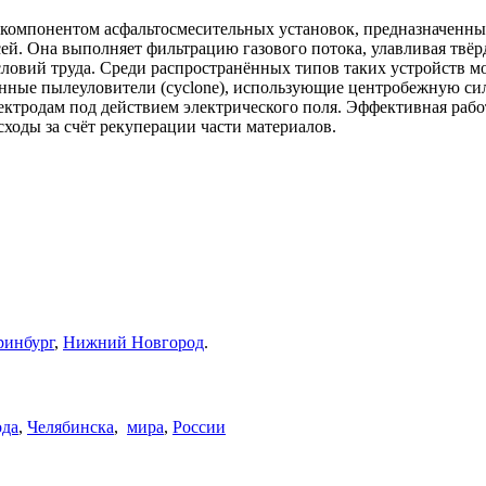
м компонентом асфальтосмесительных установок, предназначенны
ей. Она выполняет фильтрацию газового потока, улавливая твёр
ловий труда. Среди распространённых типов таких устройств мо
нные пылеуловители (cyclone), использующие центробежную силу
 к электродам под действием электрического поля. Эффективная ра
ходы за счёт рекуперации части материалов.
ринбург
,
Нижний Новгород
.
ода
,
Челябинска
,
мира
,
России