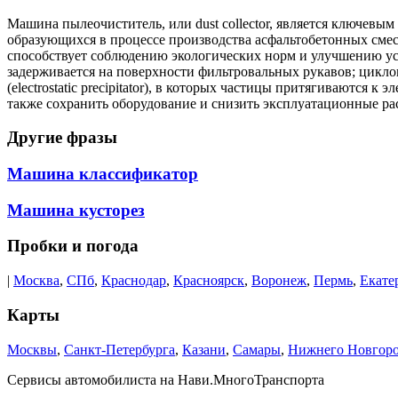
Машина пылеочиститель, или dust collector, является ключевы
образующихся в процессе производства асфальтобетонных смес
способствует соблюдению экологических норм и улучшению ус
задерживается на поверхности фильтровальных рукавов; цикло
(electrostatic precipitator), в которых частицы притягиваются
также сохранить оборудование и снизить эксплуатационные рас
Другие фразы
Машина классификатор
Машина кусторез
Пробки и погода
|
Москва
,
СПб
,
Краснодар
,
Красноярск
,
Воронеж
,
Пермь
,
Екате
Карты
Москвы
,
Санкт-Петербурга
,
Казани
,
Самары
,
Нижнего Новгор
Сервисы автомобилиста на Нави.МногоТранспорта